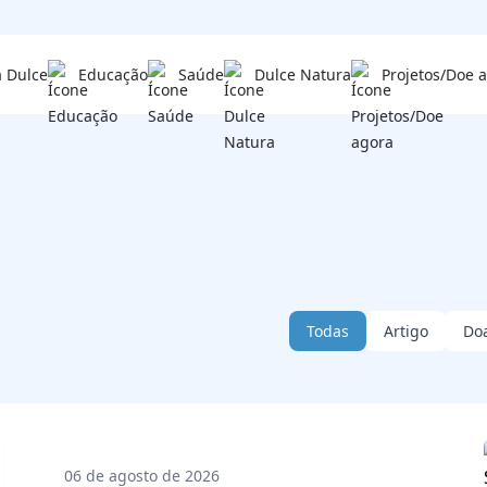
a Dulce
Educação
Saúde
Dulce Natura
Projetos/Doe 
gília virtual e cortejos 
gens a Santa Dulce dos 
 opção especial de presen
rimeiros dias da festa d
Bom
r
Todas
Artigo
Do
06 de agosto de 2026