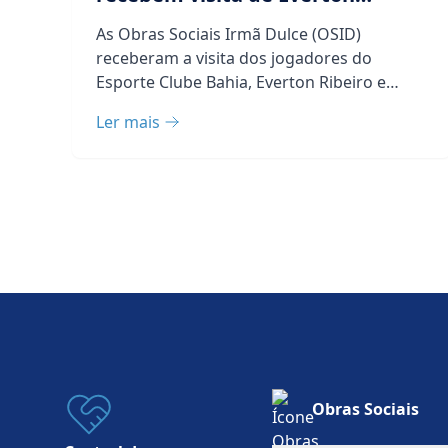
Ribeiro e Rodrigo Nestor, atletas
As Obras Sociais Irmã Dulce (OSID)
do Esporte Clube Bahia
receberam a visita dos jogadores do
Esporte Clube Bahia, Everton Ribeiro e
Rodrigo Nestor, na última&...
Ler mais
Obras Sociais