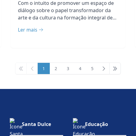
crianças e adolescentes
Com o intuito de promover um espaço de
diálogo sobre o papel transformador da
arte e da cultura na formação integral de
cr...
Ler mais
1
2
3
4
5
First page
Previous page
Next page
Last page
Santa Dulce
Educação