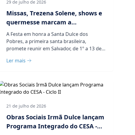
29 de julho de 2026
Missas, Trezena Solene, shows e
quermesse marcam a
programação da Festa de Santa
A Festa em honra a Santa Dulce dos
Dulce dos Pobres a partir deste
Pobres, a primeira santa brasileira,
sábado (1º), em Salvador
promete reunir em Salvador, de 1º a 13 de
agosto, milhares de fiéi...
Ler mais
21 de julho de 2026
Obras Sociais Irmã Dulce lançam
Programa Integrado do CESA -