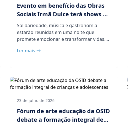
Evento em benefício das Obras
Sociais Irmã Dulce terá shows de
Sandra Sá, Batifun, Nelson
Solidariedade, música e gastronomia
Rufino e Ju Moraes
estarão reunidas em uma noite que
promete emocionar e transformar vidas.
No dia 28 de agosto, &...
Ler mais
23 de julho de 2026
Fórum de arte educação da OSID
debate a formação integral de