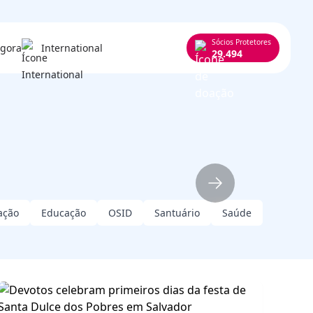
Sócios Protetores
agora
International
29.494
marcam fim de
Pobres em
te durante a festa
e Santa Dulce dos
ação
Educação
OSID
Santuário
Saúde